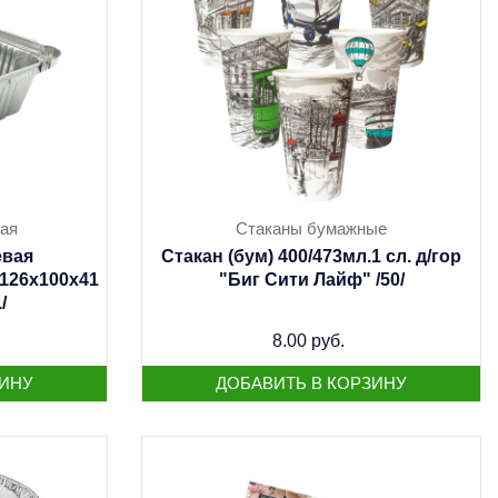
ая
Стаканы бумажные
вая
Стакан (бум) 400/473мл.1 сл. д/гор
126х100х41
"Биг Сити Лайф" /50/
/
8.00 руб.