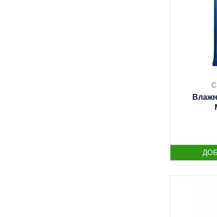
С
Влажн