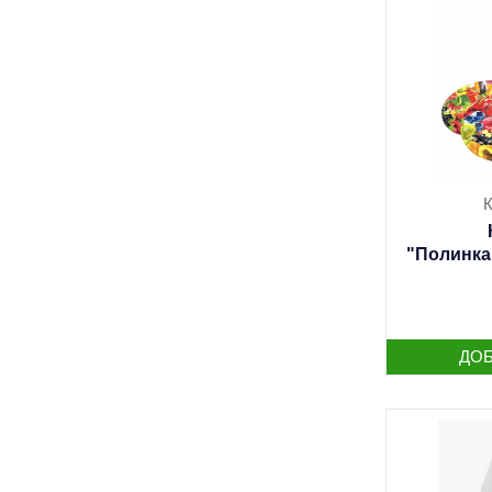
К
"Полинка