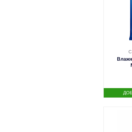
С
Влажн