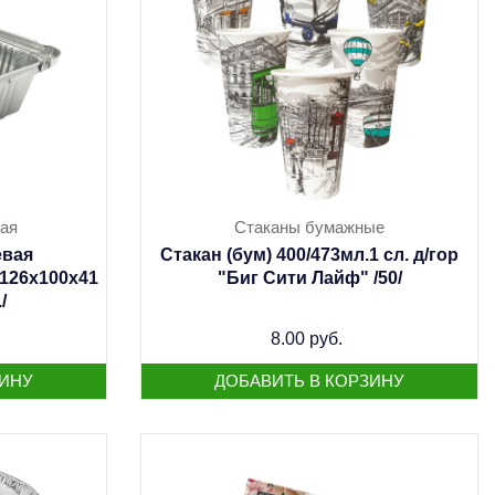
ая
Стаканы бумажные
вая
Стакан (бум) 400/473мл.1 сл. д/гор
126х100х41
"Биг Сити Лайф" /50/
/
8.00 руб.