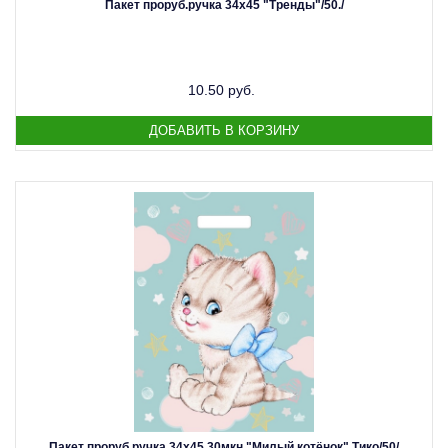
Пакет проруб.ручка 34х45 "Тренды"/50./
10.50 руб.
Пакет проруб.ручка 34х45 30мкн "Милый котёнок" Тико/50/