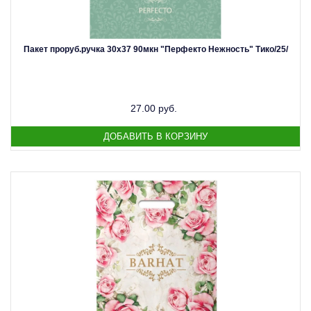
Пакет проруб.ручка 30х37 90мкн "Перфекто Нежность" Тико/25/
27.00 руб.