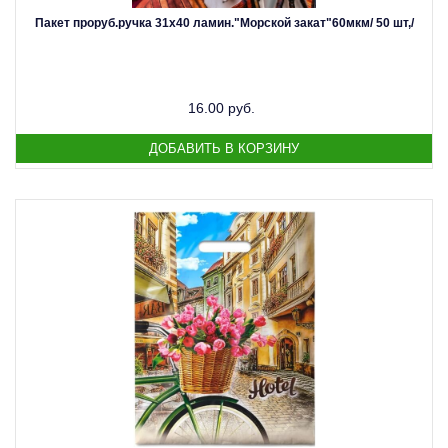
Пакет проруб.ручка 31х40 ламин."Морской закат"60мкм/ 50 шт,/
16.00 руб.